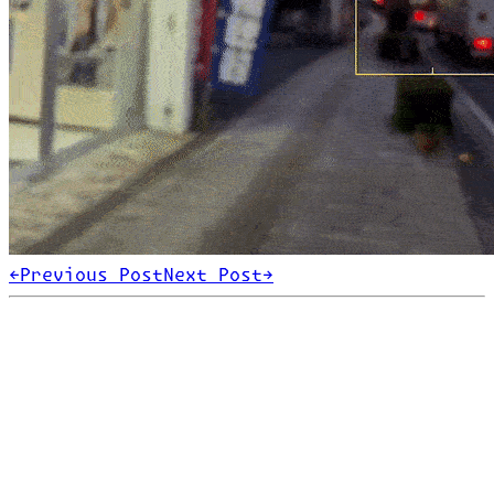
←
Previous Post
Next Post
→