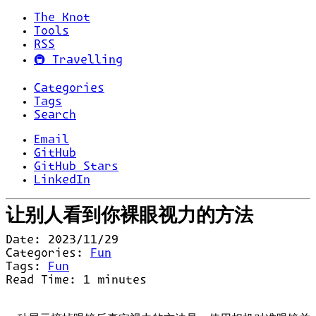
The Knot
Tools
RSS
🚇 Travelling
Categories
Tags
Search
Email
GitHub
GitHub Stars
LinkedIn
让别人看到你裸眼视力的方法
Date:
2023/11/29
Categories:
Fun
Tags:
Fun
Read Time:
1
minutes