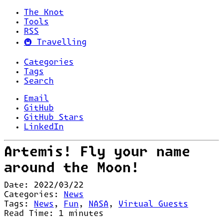
The Knot
Tools
RSS
🚇 Travelling
Categories
Tags
Search
Email
GitHub
GitHub Stars
LinkedIn
Artemis! Fly your name
around the Moon!
Date:
2022/03/22
Categories:
News
Tags:
News
,
Fun
,
NASA
,
Virtual Guests
Read Time:
1
minutes