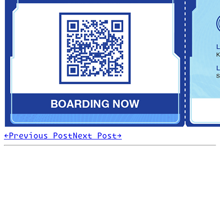
←
Previous Post
Next Post
→